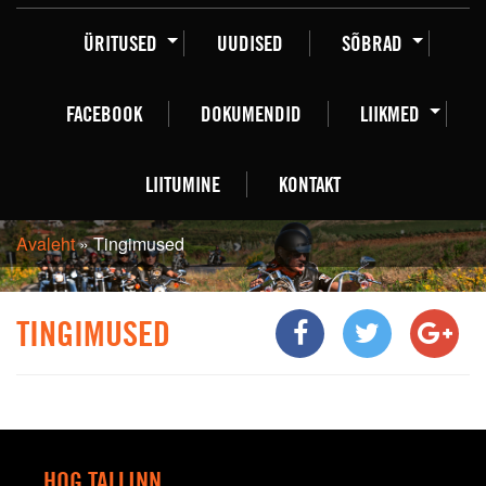
ÜRITUSED
UUDISED
SÕBRAD
FACEBOOK
DOKUMENDID
LIIKMED
LIITUMINE
KONTAKT
Avaleht
»
Tingimused
TINGIMUSED
HOG TALLINN