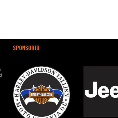
SPONSORID
a
d