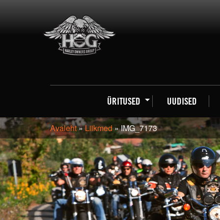
ÜRITUSED
UUDISED
Avaleht
»
Liikmed
»
IMG_7173