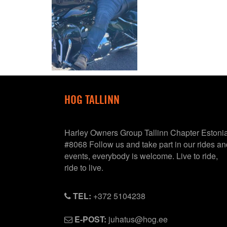
HOG TALLINN
Harley Owners Group Tallinn Chapter Estoni
#8068 Follow us and take part in our rides an
events, everybody is welcome. Live to ride,
ride to live.
TEL:
+372 5104238
E-POST:
juhatus@hog.ee