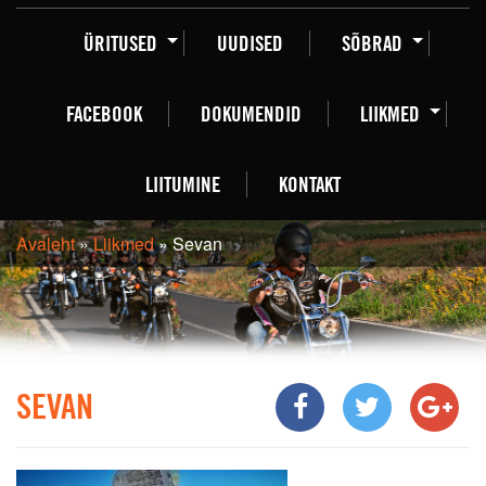
ÜRITUSED
UUDISED
SÕBRAD
FACEBOOK
DOKUMENDID
LIIKMED
LIITUMINE
KONTAKT
Avaleht
»
Liikmed
»
Sevan
SEVAN