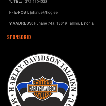
TEL:
+372 5104238
E-POST:
juhatus@hog.ee
AADRESS:
Punane 74a, 13619 Tallinn, Estonia
SPONSORID